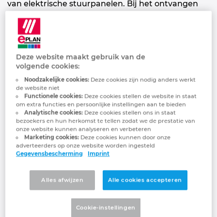
van elektrische stuurpanelen. Bij het ontvangen
van een groot seriematig order rees de vraag hoe
het productieproces efficiënter kon worden
georganiseerd. "We bevonden ons reeds op level 3
en gebruikten Eplan Pro Panel om onze CNC-
Deze website maakt gebruik van de
machine aan te sturen. Voor bepaalde projecten
volgende cookies:
besteedden we het bedraden extern uit," vertelt
Noodzakelijke cookies:
Deze cookies zijn nodig anders werkt
Els Willems, Hardware Engineer bij CKS.
de website niet
Functionele cookies:
Deze cookies stellen de website in staat
Samen met Eplan analyseerde CKS de huidige ("as
om extra functies en persoonlijke instellingen aan te bieden
Analytische cookies:
Deze cookies stellen ons in staat
is") situatie en bepaalde een toekomstgericht ("to
bezoekers en hun herkomst te tellen zodat we de prestatie van
be") traject. Hieruit bleek dat verdere
onze website kunnen analyseren en verbeteren
Marketing cookies:
Deze cookies kunnen door onze
automatisering, met name in de bedrading,
adverteerders op onze website worden ingesteld
essentieel was om de groeiende vraag aan te
Gegevensbescherming
Imprint
kunnen.
Alles afwijzen
Alle cookies accepteren
De oplossing: een unieke
Cookie-instellingen
synergie tussen